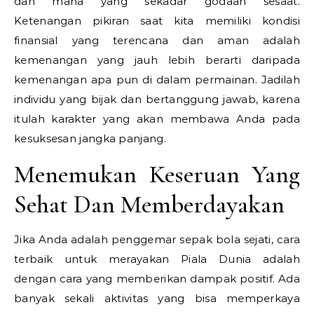
dan mana yang sekadar godaan sesaat.
Ketenangan pikiran saat kita memiliki kondisi
finansial yang terencana dan aman adalah
kemenangan yang jauh lebih berarti daripada
kemenangan apa pun di dalam permainan. Jadilah
individu yang bijak dan bertanggung jawab, karena
itulah karakter yang akan membawa Anda pada
kesuksesan jangka panjang.
Menemukan Keseruan Yang
Sehat Dan Memberdayakan
Jika Anda adalah penggemar sepak bola sejati, cara
terbaik untuk merayakan Piala Dunia adalah
dengan cara yang memberikan dampak positif. Ada
banyak sekali aktivitas yang bisa memperkaya