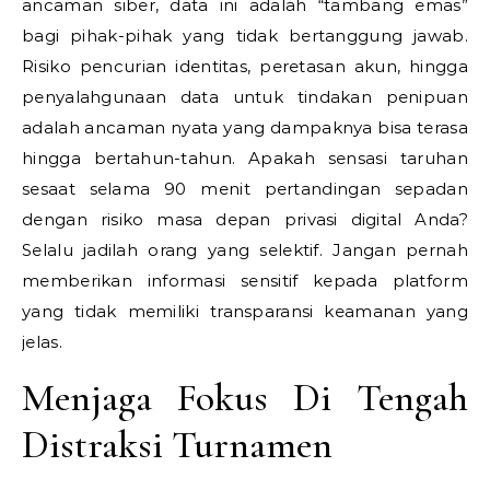
ancaman siber, data ini adalah “tambang emas”
bagi pihak-pihak yang tidak bertanggung jawab.
Risiko pencurian identitas, peretasan akun, hingga
penyalahgunaan data untuk tindakan penipuan
adalah ancaman nyata yang dampaknya bisa terasa
hingga bertahun-tahun. Apakah sensasi taruhan
sesaat selama 90 menit pertandingan sepadan
dengan risiko masa depan privasi digital Anda?
Selalu jadilah orang yang selektif. Jangan pernah
memberikan informasi sensitif kepada platform
yang tidak memiliki transparansi keamanan yang
jelas.
Menjaga Fokus Di Tengah
Distraksi Turnamen