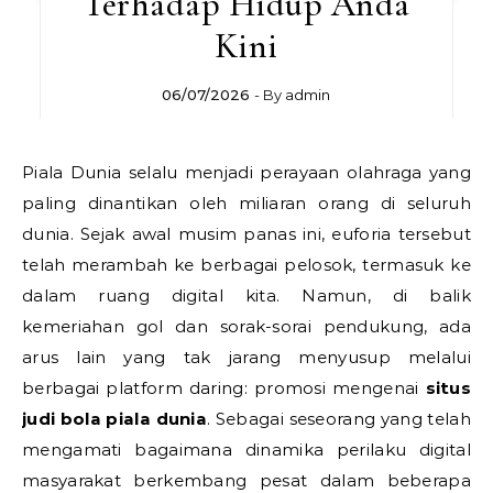
Terhadap Hidup Anda
Kini
06/07/2026
- By
admin
Piala Dunia selalu menjadi perayaan olahraga yang
paling dinantikan oleh miliaran orang di seluruh
dunia. Sejak awal musim panas ini, euforia tersebut
telah merambah ke berbagai pelosok, termasuk ke
dalam ruang digital kita. Namun, di balik
kemeriahan gol dan sorak-sorai pendukung, ada
arus lain yang tak jarang menyusup melalui
berbagai platform daring: promosi mengenai
situs
judi bola piala dunia
. Sebagai seseorang yang telah
mengamati bagaimana dinamika perilaku digital
masyarakat berkembang pesat dalam beberapa