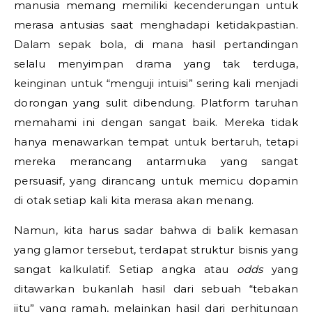
manusia memang memiliki kecenderungan untuk
merasa antusias saat menghadapi ketidakpastian.
Dalam sepak bola, di mana hasil pertandingan
selalu menyimpan drama yang tak terduga,
keinginan untuk “menguji intuisi” sering kali menjadi
dorongan yang sulit dibendung. Platform taruhan
memahami ini dengan sangat baik. Mereka tidak
hanya menawarkan tempat untuk bertaruh, tetapi
mereka merancang antarmuka yang sangat
persuasif, yang dirancang untuk memicu dopamin
di otak setiap kali kita merasa akan menang.
Namun, kita harus sadar bahwa di balik kemasan
yang glamor tersebut, terdapat struktur bisnis yang
sangat kalkulatif. Setiap angka atau
odds
yang
ditawarkan bukanlah hasil dari sebuah “tebakan
jitu” yang ramah, melainkan hasil dari perhitungan