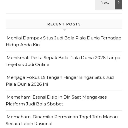
RECENT POSTS
Menilai Dampak Situs Judi Bola Piala Dunia Terhadap
Hidup Anda Kini
Menikmati Pesta Sepak Bola Piala Dunia 2026 Tanpa
Terjebak Judi Online
Menjaga Fokus Di Tengah Hingar Bingar Situs Judi
Piala Dunia 2026 Ini
Memahami Esensi Disiplin Diri Saat Mengakses
Platform Judi Bola Sbobet
Memahami Dinamika Permainan Togel Toto Macau
Secara Lebih Rasional