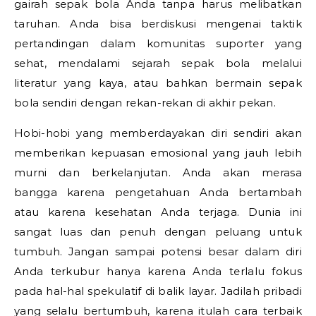
gairah sepak bola Anda tanpa harus melibatkan
taruhan. Anda bisa berdiskusi mengenai taktik
pertandingan dalam komunitas suporter yang
sehat, mendalami sejarah sepak bola melalui
literatur yang kaya, atau bahkan bermain sepak
bola sendiri dengan rekan-rekan di akhir pekan.
Hobi-hobi yang memberdayakan diri sendiri akan
memberikan kepuasan emosional yang jauh lebih
murni dan berkelanjutan. Anda akan merasa
bangga karena pengetahuan Anda bertambah
atau karena kesehatan Anda terjaga. Dunia ini
sangat luas dan penuh dengan peluang untuk
tumbuh. Jangan sampai potensi besar dalam diri
Anda terkubur hanya karena Anda terlalu fokus
pada hal-hal spekulatif di balik layar. Jadilah pribadi
yang selalu bertumbuh, karena itulah cara terbaik