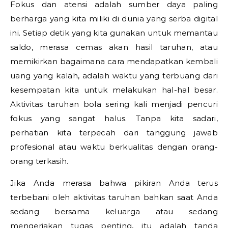
Fokus dan atensi adalah sumber daya paling
berharga yang kita miliki di dunia yang serba digital
ini. Setiap detik yang kita gunakan untuk memantau
saldo, merasa cemas akan hasil taruhan, atau
memikirkan bagaimana cara mendapatkan kembali
uang yang kalah, adalah waktu yang terbuang dari
kesempatan kita untuk melakukan hal-hal besar.
Aktivitas taruhan bola sering kali menjadi pencuri
fokus yang sangat halus. Tanpa kita sadari,
perhatian kita terpecah dari tanggung jawab
profesional atau waktu berkualitas dengan orang-
orang terkasih.
Jika Anda merasa bahwa pikiran Anda terus
terbebani oleh aktivitas taruhan bahkan saat Anda
sedang bersama keluarga atau sedang
mengerjakan tugas penting, itu adalah tanda