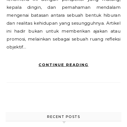
kepala dingin, dan pemahaman mendalam
mengenai batasan antara sebuah bentuk hiburan
dan realitas kehidupan yang sesungguhnya. Artikel
ini hadir bukan untuk memberikan ajakan atau
promosi, melainkan sebagai sebuah ruang refleksi
objektif…
CONTINUE READING
RECENT POSTS