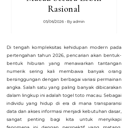
Rasional
05/06/2026
- By
admin
Di tengah kompleksitas kehidupan modern pada
pertengahan tahun 2026, pencarian akan bentuk-
bentuk hiburan yang menawarkan tantangan
numerik sering kali membawa banyak orang
bersinggungan dengan berbagai variasi permainan
angka. Salah satu yang paling banyak dibicarakan
dalam lingkup ini adalah togel toto macau. Sebagai
individu yang hidup di era di mana transparansi
data dan akses informasi menjadi kebutuhan dasar,
sangat penting bagi kita untuk menyikapi
fenomena ini dengan perspektif yang matang,