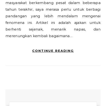
masyarakat berkembang pesat dalam beberapa
tahun terakhir, saya merasa perlu untuk berbagi
pandangan yang lebih mendalam mengenai
fenomena ini. Artikel ini adalah ajakan untuk
berhenti sejenak, menarik napas, dan
merenungkan kembali bagaimana…
CONTINUE READING