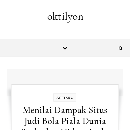
Skip to content
oktilyon
ARTIKEL
Menilai Dampak Situs
Judi Bola Piala Dunia