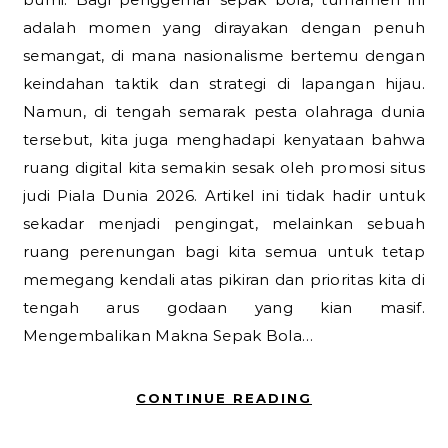
adalah momen yang dirayakan dengan penuh
semangat, di mana nasionalisme bertemu dengan
keindahan taktik dan strategi di lapangan hijau.
Namun, di tengah semarak pesta olahraga dunia
tersebut, kita juga menghadapi kenyataan bahwa
ruang digital kita semakin sesak oleh promosi situs
judi Piala Dunia 2026. Artikel ini tidak hadir untuk
sekadar menjadi pengingat, melainkan sebuah
ruang perenungan bagi kita semua untuk tetap
memegang kendali atas pikiran dan prioritas kita di
tengah arus godaan yang kian masif.
Mengembalikan Makna Sepak Bola…
CONTINUE READING