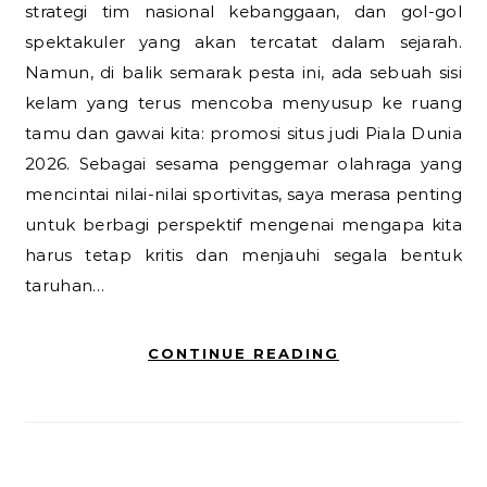
strategi tim nasional kebanggaan, dan gol-gol
spektakuler yang akan tercatat dalam sejarah.
Namun, di balik semarak pesta ini, ada sebuah sisi
kelam yang terus mencoba menyusup ke ruang
tamu dan gawai kita: promosi situs judi Piala Dunia
2026. Sebagai sesama penggemar olahraga yang
mencintai nilai-nilai sportivitas, saya merasa penting
untuk berbagi perspektif mengenai mengapa kita
harus tetap kritis dan menjauhi segala bentuk
taruhan…
CONTINUE READING