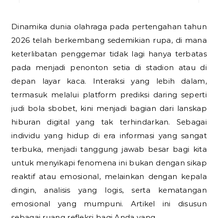
Dinamika dunia olahraga pada pertengahan tahun
2026 telah berkembang sedemikian rupa, di mana
keterlibatan penggemar tidak lagi hanya terbatas
pada menjadi penonton setia di stadion atau di
depan layar kaca. Interaksi yang lebih dalam,
termasuk melalui platform prediksi daring seperti
judi bola sbobet, kini menjadi bagian dari lanskap
hiburan digital yang tak terhindarkan. Sebagai
individu yang hidup di era informasi yang sangat
terbuka, menjadi tanggung jawab besar bagi kita
untuk menyikapi fenomena ini bukan dengan sikap
reaktif atau emosional, melainkan dengan kepala
dingin, analisis yang logis, serta kematangan
emosional yang mumpuni. Artikel ini disusun
sebagai ruang refleksi bagi Anda yang…