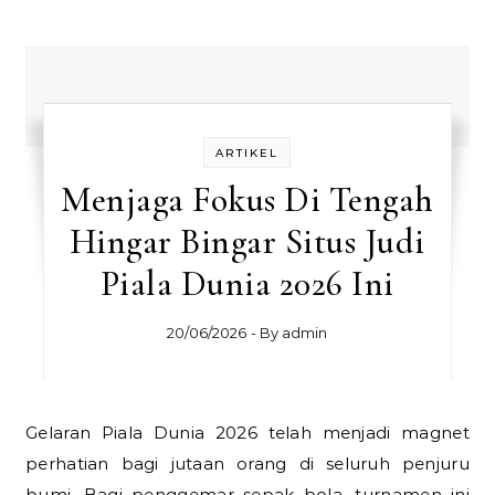
ARTIKEL
Menjaga Fokus Di Tengah
Hingar Bingar Situs Judi
Piala Dunia 2026 Ini
20/06/2026
- By
admin
Gelaran Piala Dunia 2026 telah menjadi magnet
perhatian bagi jutaan orang di seluruh penjuru
bumi. Bagi penggemar sepak bola, turnamen ini