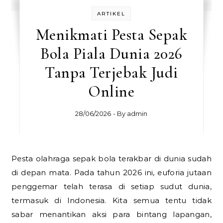
ARTIKEL
Menikmati Pesta Sepak
Bola Piala Dunia 2026
Tanpa Terjebak Judi
Online
28/06/2026
- By
admin
Pesta olahraga sepak bola terakbar di dunia sudah
di depan mata. Pada tahun 2026 ini, euforia jutaan
penggemar telah terasa di setiap sudut dunia,
termasuk di Indonesia. Kita semua tentu tidak
sabar menantikan aksi para bintang lapangan,